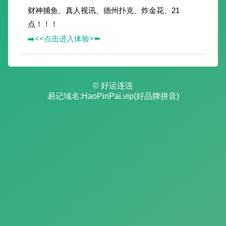
财神捕鱼、真人视讯、德州扑克、炸金花、21
点！！！
➡️<<点击进入体验>⬅️
© 好运连连
易记域名:HaoPinPai.vip(好品牌拼音)